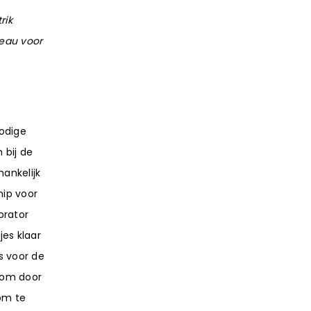
rik
eau voor
nodige
 bij de
hankelijk
nip voor
orator
es klaar
s voor de
 om door
om te