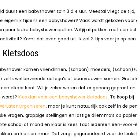
d duurt een babyshower zo’n 3 á 4 uur. Meestal vliegt de tijd
je eigenlijk tijdens een babyshower? Vaak wordt gekozen voor
en paar leuke babyshowerspellen. Wil jij uitpakken met een éc
 activiteit? Komt dat even goed uit. Ik zet 3 tips voor je op een r
: Kletsdoos
babyshower komen vriendinnen, (schoon) moeders, (schoon)z
n zelfs wel bevriende collega’s of buurvrouwen samen. Grote 
reen elkaar kent. Wil je zeker weten dat er genoeg gepraat en
n wordt?
Kies dan voor een babyshower kletsdoos.
Te koop bij
werLatenOrganiseren
, maar je kunt natuurlijk ook zelf in de pe
euke vragen, grappige stellingen en lastige dilemma’s op papier
rote schaal of mand en klaar is kees. Laat iedereen één-voor
pakken en kletsen maar. Dat zorgt gegarandeerd voor de leuks