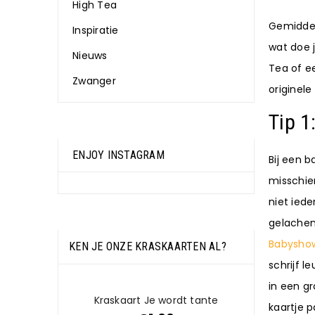
High Tea
Gemiddel
Inspiratie
wat doe 
Nieuws
Tea of e
Zwanger
originele
Tip 1
ENJOY INSTAGRAM
Bij een 
misschie
niet iede
gelache
Babysho
KEN JE ONZE KRASKAARTEN AL?
schrijf l
in een g
Kraskaart Je wordt tante
kaartje 