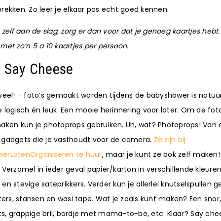
rekken. Zo leer je elkaar pas echt goed kennen.
e zelf aan de slag, zorg er dan voor dat je genoeg kaartjes hebt
met zo’n 5 a 10 kaartjes per persoon.
: Say Cheese
veel! – foto’s gemaakt worden tijdens de babyshower is natuurl
e logisch én leuk. Een mooie herinnering voor later. Om de foto
maken kun je photoprops gebruiken. Uh, wat? Photoprops! Van 
 gadgets die je vasthoudt voor de camera.
Ze zijn bij
erLatenOrganiseren te huur
, maar je kunt ze ook zelf maken
 Verzamel in ieder geval papier/karton in verschillende kleuren,
en stevige sateprikkers. Verder kun je allerlei knutselspullen g
tters, stansen en wasi tape. Wat je zoals kunt maken? Een snor,
s, grappige bril, bordje met mama-to-be, etc. Klaar? Say che