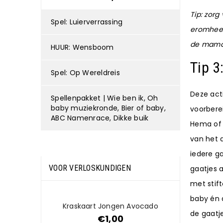
Tip: zorg
Spel: Luierverrassing
eromheen
de mama
HUUR: Wensboom
Tip 3
Spel: Op Wereldreis
Deze act
Spellenpakket | Wie ben ik, Oh
baby muziekronde, Bier of baby,
voorberei
ABC Namenrace, Dikke buik
Hema of 
van het 
iedere g
VOOR VERLOSKUNDIGEN
gaatjes 
met stift
baby én 
Kraskaart Jongen Avocado
de gaatj
€
1,00