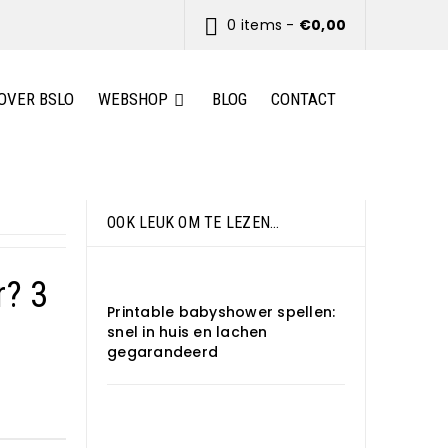
0 items
-
€
0,00
OVER BSLO
WEBSHOP
BLOG
CONTACT
OOK LEUK OM TE LEZEN…
r? 3
Printable babyshower spellen:
snel in huis en lachen
gegarandeerd