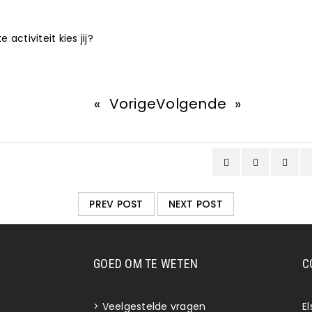
 activiteit kies jij?
«
Vorige
Volgende
»
PREV POST
NEXT POST
GOED OM TE WETEN
C
>
Veelgestelde vragen
E