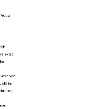
. Houd
ijk
’s extra
die
! Wat heb
 stiften,
ebruiken,
ese!