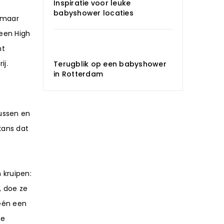
Inspiratie voor leuke
babyshower locaties
, maar
 een High
ht
ij.
Terugblik op een babyshower
in Rotterdam
ussen en
kans dat
n kruipen:
, doe ze
-één een
te