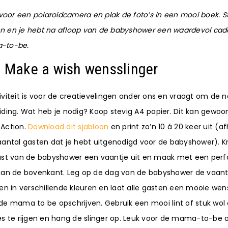
 voor een polaroidcamera en plak de foto’s in een mooi boek. St
 en je hebt na afloop van de babyshower een waardevol cad
-to-be.
: Make a wish wensslinger
iviteit is voor de creatievelingen onder ons en vraagt om de 
ding. Wat heb je nodig? Koop stevig A4 papier. Dit kan gewoon
Action.
Download dit sjabloon
en print zo’n 10 á 20 keer uit (af
aantal gasten dat je hebt uitgenodigd voor de babyshower). K
ast van de babyshower een vaantje uit en maak met een perf
aan de bovenkant. Leg op de dag van de babyshower de vaantj
en in verschillende kleuren en laat alle gasten een mooie wen
de mama to be opschrijven. Gebruik een mooi lint of stuk wol
es te rijgen en hang de slinger op. Leuk voor de mama-to-be 