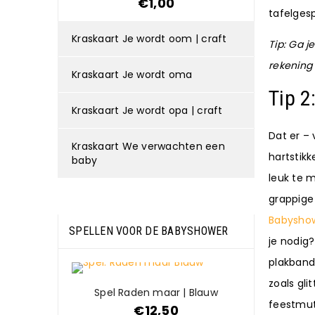
€
1,00
tafelgesp
Kraskaart Je wordt oom | craft
Tip: Ga j
rekening 
Kraskaart Je wordt oma
Tip 2
Kraskaart Je wordt opa | craft
Dat er – 
Kraskaart We verwachten een
hartstikk
baby
leuk te 
grappige
Babyshow
SPELLEN VOOR DE BABYSHOWER
je nodig?
plakband 
zoals gli
Spel Raden maar | Blauw
feestmut
€
12,50