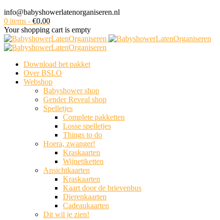
info@babyshowerlatenorganiseren.nl
0 items
-
€
0,00
Your shopping cart is empty
Download het pakket
Over BSLO
Webshop
Babyshower shop
Gender Reveal shop
Spelletjes
Complete pakketten
Losse spelletjes
Things to do
Hoera, zwanger!
Kraskaarten
Wijnetiketten
Ansichtkaarten
Kraskaarten
Kaart door de brievenbus
Dierenkaarten
Cadeaukaarten
Dit wil je zien!