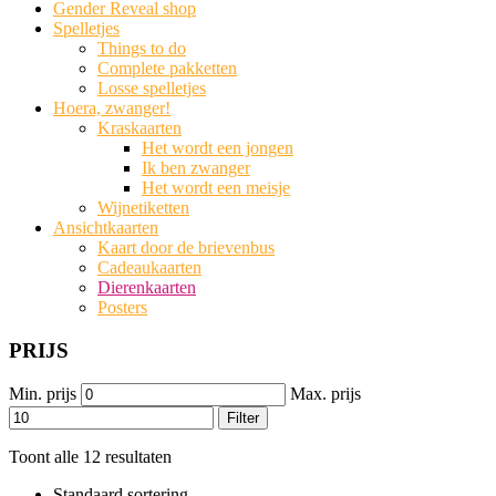
Gender Reveal shop
Spelletjes
Things to do
Complete pakketten
Losse spelletjes
Hoera, zwanger!
Kraskaarten
Het wordt een jongen
Ik ben zwanger
Het wordt een meisje
Wijnetiketten
Ansichtkaarten
Kaart door de brievenbus
Cadeaukaarten
Dierenkaarten
Posters
PRIJS
Min. prijs
Max. prijs
Filter
Toont alle 12 resultaten
Standaard sortering