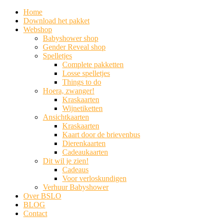
Home
Download het pakket
Webshop
Babyshower shop
Gender Reveal shop
Spelletjes
Complete pakketten
Losse spelletjes
Things to do
Hoera, zwanger!
Kraskaarten
Wijnetiketten
Ansichtkaarten
Kraskaarten
Kaart door de brievenbus
Dierenkaarten
Cadeaukaarten
Dit wil je zien!
Cadeaus
Voor verloskundigen
Verhuur Babyshower
Over BSLO
BLOG
Contact