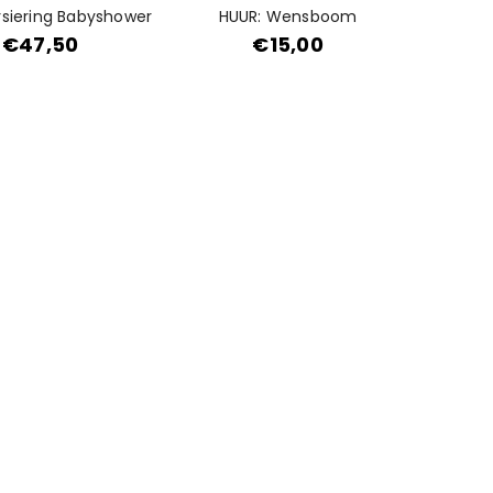
rsiering Babyshower
HUUR: Wensboom
€
47,50
€
15,00