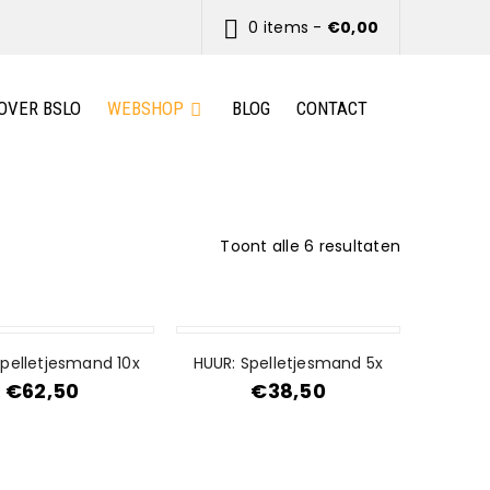
0 items
-
€
0,00
OVER BSLO
WEBSHOP
BLOG
CONTACT
Toont alle 6 resultaten
Spelletjesmand 10x
HUUR: Spelletjesmand 5x
€
62,50
€
38,50