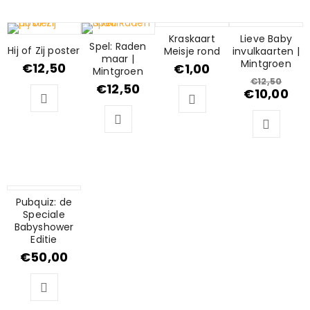
Kraskaart
AANBIEDING
Lieve Baby
Spel: Raden
Hij of Zij poster
Meisje rond
invulkaarten |
maar |
Mintgroen
€
12,50
€
1,00
Mintgroen
€
12,50
€
12,50
€
10,00
Pubquiz: de
Speciale
Babyshower
Editie
€
50,00