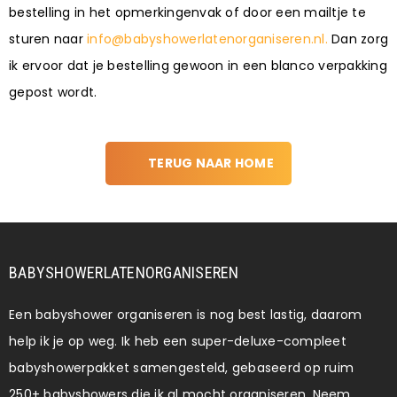
bestelling in het opmerkingenvak of door een mailtje te
sturen naar
info@babyshowerlatenorganiseren.nl.
Dan zorg
ik ervoor dat je bestelling gewoon in een blanco verpakking
gepost wordt.
TERUG NAAR HOME
BABYSHOWERLATENORGANISEREN
Een babyshower organiseren is nog best lastig, daarom
help ik je op weg. Ik heb een super-deluxe-compleet
babyshowerpakket samengesteld, gebaseerd op ruim
250+ babyshowers die ik al mocht organiseren. Neem