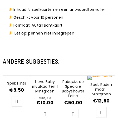
Inhoud: 5 spelkaarten en een antwoordformulier
Geschikt voor 10 personen
Formaat: A6/ansichtkaart
Let op: pennen niet inbegrepen
ANDERE SUGGESTIES…
AANBIEDING
Lieve Baby
Pubquiz: de
Spel: Hints
Spel: Raden
invulkaarten |
Speciale
€
9,50
maar |
Mintgroen
Babyshower
Mintgroen
Editie
€
12,50
€
12,50
€
10,00
€
50,00