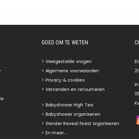
GOED OM TE WETEN
C
>
Veelgestelde vragen
E
-
>
Algemene voorwaarden
2
>
Privacy & cookies
i
>
Verzenden en retourneren
06
de
K
>
Babyshower High Tea
>
Babyshower organiseren
n
>
Gender Reveal feest organiseren
>
En meer...