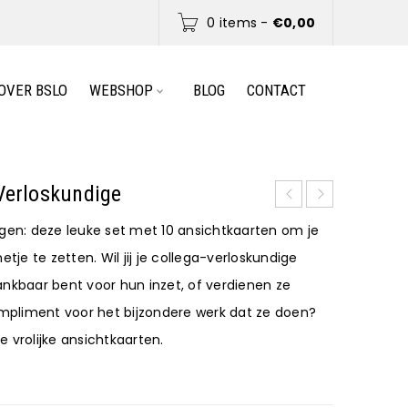
0 items
-
€
0,00
OVER BSLO
WEBSHOP
BLOG
CONTACT
Verloskundige
igen: deze leuke set met 10 ansichtkaarten om je
etje te zetten. Wil jij je collega-verloskundige
ankbaar bent voor hun inzet, of verdienen ze
pliment voor het bijzondere werk dat ze doen?
 vrolijke ansichtkaarten.