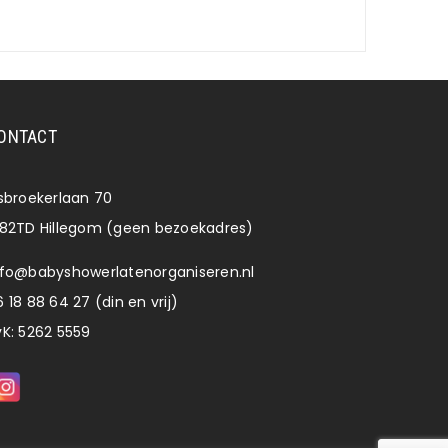
ONTACT
lsbroekerlaan 70
182TD Hillegom (geen bezoekadres)
nfo@babyshowerlatenorganiseren.nl
 18 88 64 27 (din en vrij)
vK: 5262 5559