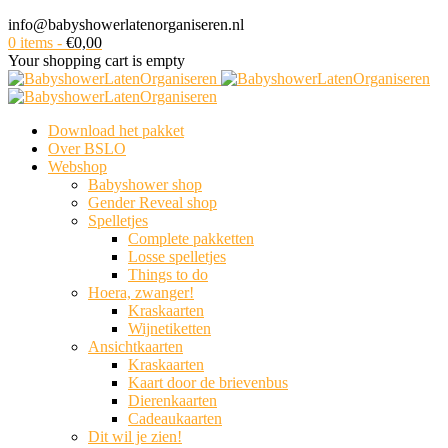
info@babyshowerlatenorganiseren.nl
0 items
-
€
0,00
Your shopping cart is empty
Download het pakket
Over BSLO
Webshop
Babyshower shop
Gender Reveal shop
Spelletjes
Complete pakketten
Losse spelletjes
Things to do
Hoera, zwanger!
Kraskaarten
Wijnetiketten
Ansichtkaarten
Kraskaarten
Kaart door de brievenbus
Dierenkaarten
Cadeaukaarten
Dit wil je zien!