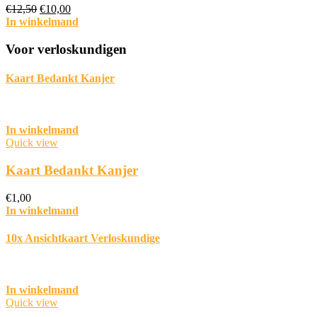
Oorspronkelijke
Huidige
€
12,50
€
10,00
prijs
prijs
In winkelmand
was:
is:
€12,50.
€10,00.
Voor verloskundigen
Kaart Bedankt Kanjer
In winkelmand
Quick view
Kaart Bedankt Kanjer
€
1,00
In winkelmand
10x Ansichtkaart Verloskundige
In winkelmand
Quick view