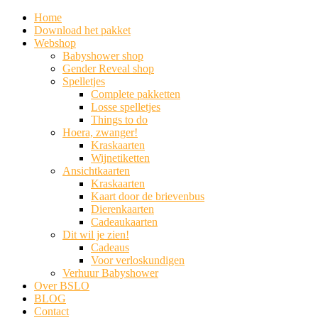
Home
Download het pakket
Webshop
Babyshower shop
Gender Reveal shop
Spelletjes
Complete pakketten
Losse spelletjes
Things to do
Hoera, zwanger!
Kraskaarten
Wijnetiketten
Ansichtkaarten
Kraskaarten
Kaart door de brievenbus
Dierenkaarten
Cadeaukaarten
Dit wil je zien!
Cadeaus
Voor verloskundigen
Verhuur Babyshower
Over BSLO
BLOG
Contact