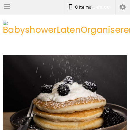
0 items
-
€
0,00