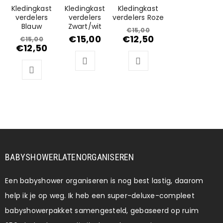
AANBIEDING
UITVERKOCHT
AANBIEDING
Kledingkast
Kledingkast
Kledingkast
verdelers
verdelers
verdelers Roze
Blauw
Zwart/wit
€
15,00
€
15,00
€
12,50
€
15,00
€
12,50
BABYSHOWERLATENORGANISEREN
Een babyshower organiseren is nog best lastig, daarom
help ik je op weg. Ik heb een super-deluxe-compleet
babyshowerpakket samengesteld, gebaseerd op ruim