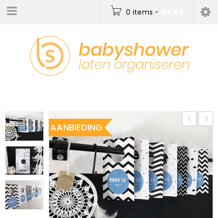
0 items
-
€
0,00
AANBIEDING