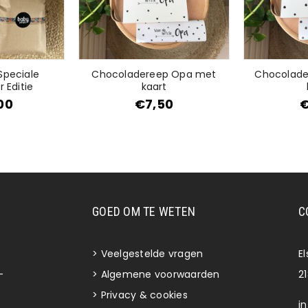
Speciale
Chocoladereep Opa met
Chocolad
 Editie
kaart
00
€
7,50
GOED OM TE WETEN
C
>
Veelgestelde vragen
E
-
>
Algemene voorwaarden
2
>
Privacy & cookies
i