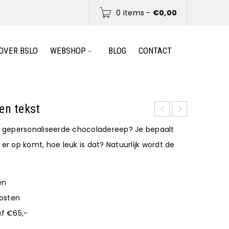
0 items
-
€
0,00
OVER BSLO
WEBSHOP
BLOG
CONTACT
en tekst
ze gepersonaliseerde chocoladereep? Je bepaalt
 er op komt, hoe leuk is dat? Natuurlijk wordt de
en
osten
af €65,-