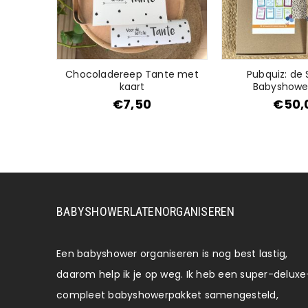
ma met
Chocoladereep Tante met
Pubquiz: de 
kaart
Babyshower
€
7,50
€
50,
BABYSHOWERLATENORGANISEREN
Een babyshower organiseren is nog best lastig,
daarom help ik je op weg. Ik heb een super-deluxe
compleet babyshowerpakket samengesteld,