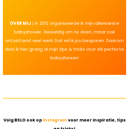
OVER MIJ
| In 2012 organiseerde ik mijn allereerste
babyshower. Geweldig om te doen, maar ook
ontzettend veel werk. Dat wil ik jou besparen. Daarom
deel ik hier graag al mijn tips & tricks voor dé perfecte
babyshower!
Volg BSLO ook op
Instagram
voor meer inspiratie, tips
en tricks!