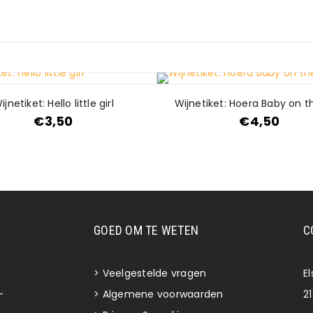
ijnetiket: Hello little girl
Wijnetiket: Hoera Baby on 
€
3,50
€
4,50
GOED OM TE WETEN
C
>
Veelgestelde vragen
E
-
>
Algemene voorwaarden
2