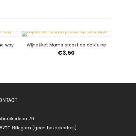
the way
Wijnetiket Mama proost op de kleine
€
3,50
ONTACT
lsbroekerlaan 70
182TD Hillegom (geen bezoekadres)