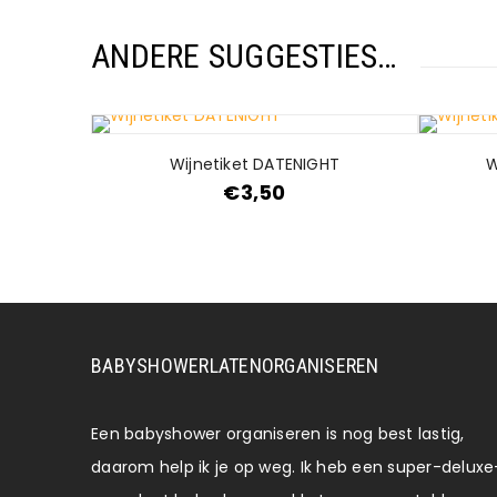
ANDERE SUGGESTIES…
Wijnetiket DATENIGHT
W
€
3,50
BABYSHOWERLATENORGANISEREN
Een babyshower organiseren is nog best lastig,
daarom help ik je op weg. Ik heb een super-deluxe