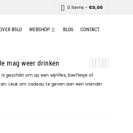
0 items
-
€
0,00
OVER BSLO
WEBSHOP
BLOG
CONTACT
 Je mag weer drinken
, is geschikt om op een wijnfles, bierflesje of
kken. Leuk om cadeau te geven aan een vriendin