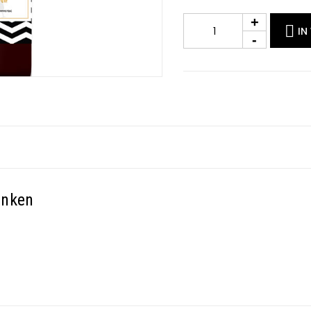
IN
inken