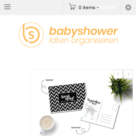
0 items
-
€
0,00