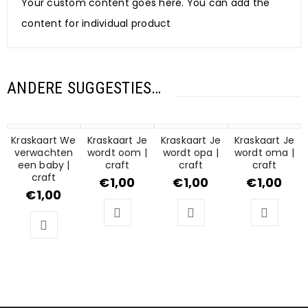
Your custom content goes here. You can add the
content for individual product
ANDERE SUGGESTIES…
Kraskaart We
Kraskaart Je
Kraskaart Je
Kraskaart Je
verwachten
wordt oom |
wordt opa |
wordt oma |
een baby |
craft
craft
craft
craft
€
1,00
€
1,00
€
1,00
€
1,00