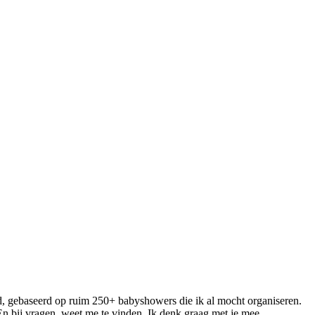
d, gebaseerd op ruim 250+ babyshowers die ik al mocht organiseren.
n bij vragen, weet me te vinden. Ik denk graag met je mee.