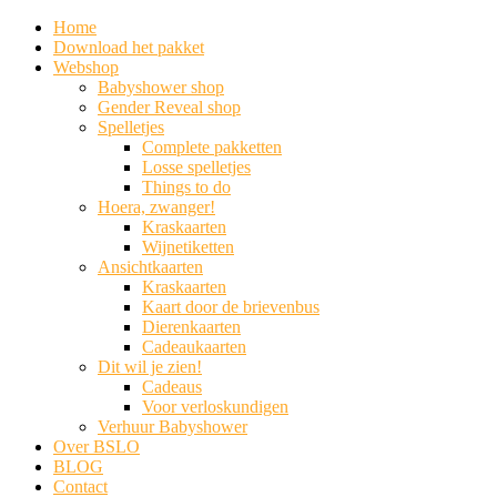
Home
Download het pakket
Webshop
Babyshower shop
Gender Reveal shop
Spelletjes
Complete pakketten
Losse spelletjes
Things to do
Hoera, zwanger!
Kraskaarten
Wijnetiketten
Ansichtkaarten
Kraskaarten
Kaart door de brievenbus
Dierenkaarten
Cadeaukaarten
Dit wil je zien!
Cadeaus
Voor verloskundigen
Verhuur Babyshower
Over BSLO
BLOG
Contact