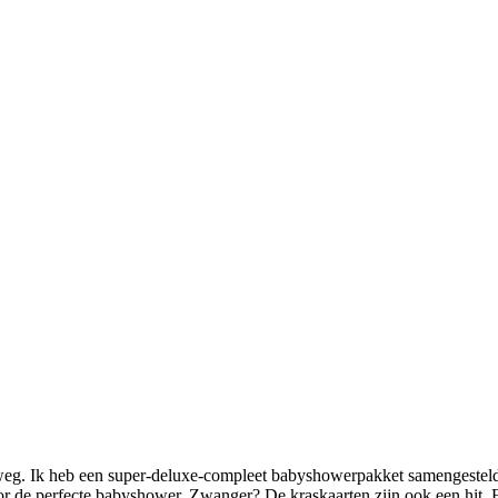
p weg. Ik heb een super-deluxe-compleet babyshowerpakket samengestel
r de perfecte babyshower. Zwanger? De kraskaarten zijn ook een hit. E