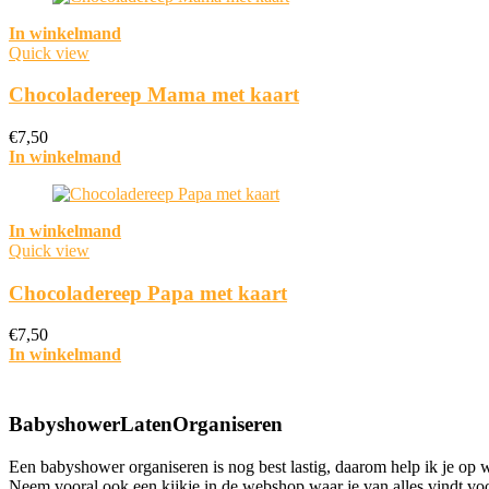
In winkelmand
Quick view
Chocoladereep Mama met kaart
€
7,50
In winkelmand
In winkelmand
Quick view
Chocoladereep Papa met kaart
€
7,50
In winkelmand
BabyshowerLatenOrganiseren
Een babyshower organiseren is nog best lastig, daarom help ik je o
Neem vooral ook een kijkje in de webshop waar je van alles vindt voo