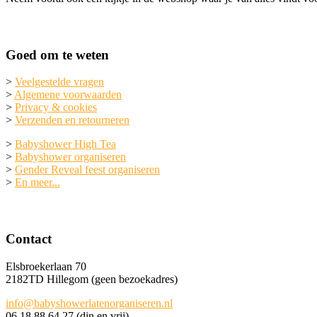
Goed om te weten
>
Veelgestelde vragen
>
Algemene voorwaarden
>
Privacy & cookies
>
Verzenden en retourneren
>
Babyshower High Tea
>
Babyshower organiseren
>
Gender Reveal feest organiseren
>
En meer...
Contact
Elsbroekerlaan 70
2182TD Hillegom (geen bezoekadres)
info@babyshowerlatenorganiseren.nl
06 18 88 64 27 (din en vrij)