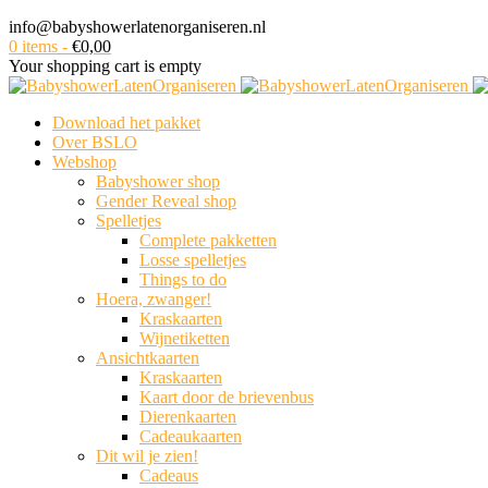
info@babyshowerlatenorganiseren.nl
0 items
-
€
0,00
Your shopping cart is empty
Download het pakket
Over BSLO
Webshop
Babyshower shop
Gender Reveal shop
Spelletjes
Complete pakketten
Losse spelletjes
Things to do
Hoera, zwanger!
Kraskaarten
Wijnetiketten
Ansichtkaarten
Kraskaarten
Kaart door de brievenbus
Dierenkaarten
Cadeaukaarten
Dit wil je zien!
Cadeaus