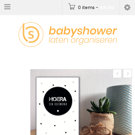
0 items
-
€
0,00