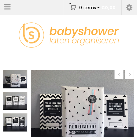
0 items
-
€
0,00