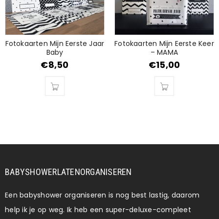
Fotokaarten Mijn Eerste Jaar
Fotokaarten Mijn Eerste Keer
Baby
– MAMA
€
8,50
€
15,00
BABYSHOWERLATENORGANISEREN
Een babyshower organiseren is nog best lastig, daarom
help ik je op weg. Ik heb een super-deluxe-compleet