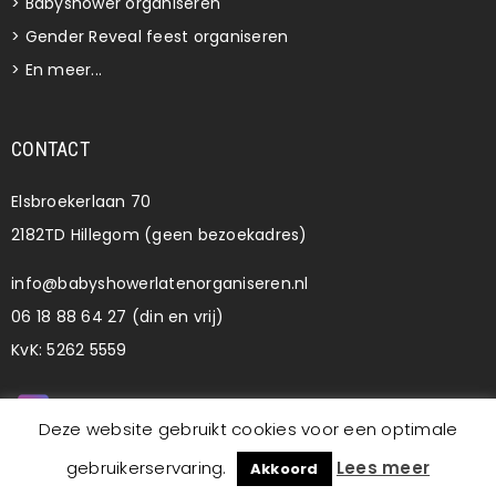
>
Babyshower organiseren
>
Gender Reveal feest organiseren
>
En meer...
CONTACT
Elsbroekerlaan 70
2182TD Hillegom (geen bezoekadres)
info@babyshowerlatenorganiseren.nl
06 18 88 64 27 (din en vrij)
KvK: 5262 5559
Deze website gebruikt cookies voor een optimale
gebruikerservaring.
Lees meer
Akkoord