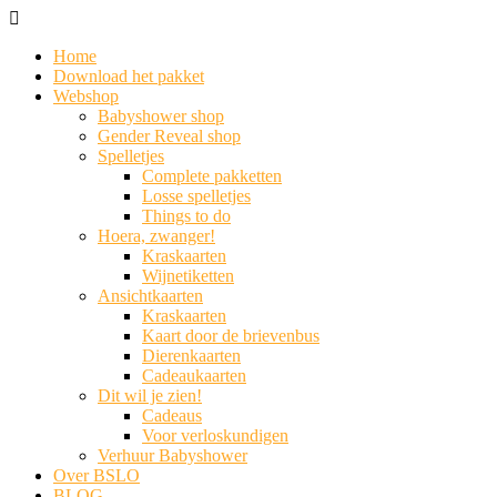
Home
Download het pakket
Webshop
Babyshower shop
Gender Reveal shop
Spelletjes
Complete pakketten
Losse spelletjes
Things to do
Hoera, zwanger!
Kraskaarten
Wijnetiketten
Ansichtkaarten
Kraskaarten
Kaart door de brievenbus
Dierenkaarten
Cadeaukaarten
Dit wil je zien!
Cadeaus
Voor verloskundigen
Verhuur Babyshower
Over BSLO
BLOG