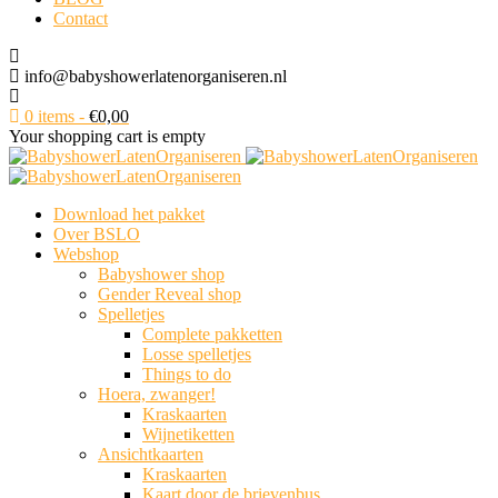
Contact
info@babyshowerlatenorganiseren.nl
0 items
-
€
0,00
Your shopping cart is empty
Download het pakket
Over BSLO
Webshop
Babyshower shop
Gender Reveal shop
Spelletjes
Complete pakketten
Losse spelletjes
Things to do
Hoera, zwanger!
Kraskaarten
Wijnetiketten
Ansichtkaarten
Kraskaarten
Kaart door de brievenbus