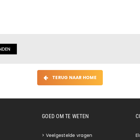
TERUG NAAR HOME
GOED OM TE WETEN
C
>
Veelgestelde vragen
E