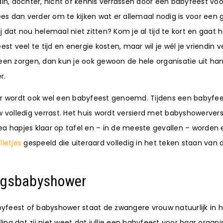
endin, dochter, nicht of kennis verrassen door een babyfeest voo
es dan verder om te kijken wat er allemaal nodig is voor een
ij dat nou helemaal niet zitten? Kom je al tijd te kort en gaat 
st veel te tijd en energie kosten, maar wil je wél je vriendin 
en zorgen, dan kun je ook gewoon de hele organisatie uit ha
r.
 wordt ook wel een babyfeest genoemd. Tijdens een babyfee
volledig verrast. Het huis wordt versierd met babyshowerversi
Tea hapjes klaar op tafel en – in de meeste gevallen – worden 
letjes
gespeeld die uiteraard volledig in het teken staan van 
ngsbabyshower
byfeest of babyshower staat de zwangere vrouw natuurlijk in 
ling dat zij niet weet dat jullie een babyfeest voor haar organi