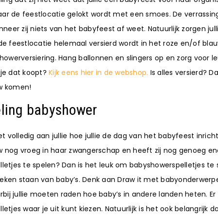
naar de feestlocatie gelokt wordt met een smoes. De verrassing
neer zij niets van het babyfeest af weet. Natuurlijk zorgen julli
e feestlocatie helemaal versierd wordt in het roze en/of blau
howerversiering. Hang ballonnen en slingers op en zorg voor l
je dat koopt?
Kijk eens hier in de webshop.
Is alles versierd? D
w komen!
deling babyshower
t volledig aan jullie hoe jullie de dag van het babyfeest inricht
 nog vroeg in haar zwangerschap en heeft zij nog genoeg en
etjes te spelen? Dan is het leuk om babyshowerspelletjes te 
t teken staan van baby’s. Denk aan Draw it met babyonderwerp
rbij jullie moeten raden hoe baby’s in andere landen heten. Er 
tjes waar je uit kunt kiezen. Natuurlijk is het ook belangrijk da