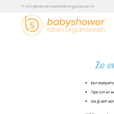
info@babyshowerlatenorganiseren.nl
Zo o
Een babysho
Tips om er 
Ga jij zelf a