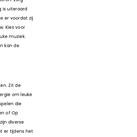
 is uiteraard
e er voordat zij
w. Kies voor
euke muziek.
an kan de
en. Zit de
ergie om leuke
spelen die
en of Op
zijn diverse
t er tijdens het