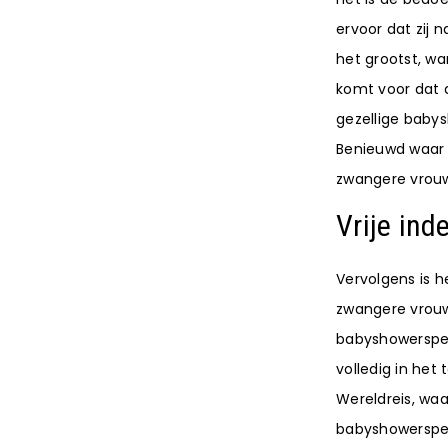
ervoor dat zij 
het grootst, wan
komt voor dat d
gezellige babys
Benieuwd waar 
zwangere vrou
Vrije in
Vervolgens is he
zwangere vrouw
babyshowerspell
volledig in he
Wereldreis, waa
babyshowerspelle