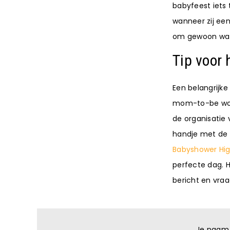
babyfeest iets 
wanneer zij een
om gewoon wat 
Tip voor
Een belangrijke
mom-to-be wordt
de organisatie 
handje met de o
Babyshower Hi
perfecte dag. H
bericht en vra
Je naam