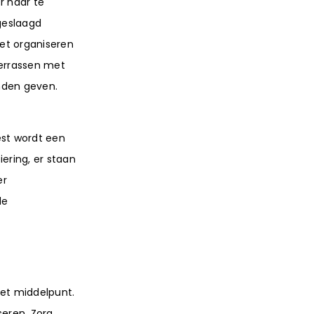
r haar te
 geslaagd
het organiseren
verrassen met
nden geven.
st wordt een
ering, er staan
er
de
het middelpunt.
seren. Zorg