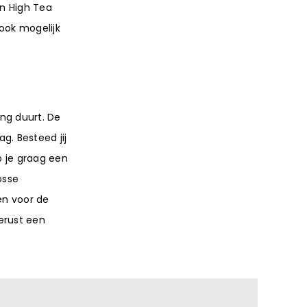
en High Tea
ook mogelijk
ang duurt. De
g. Besteed jij
p je graag een
osse
en voor de
gerust een