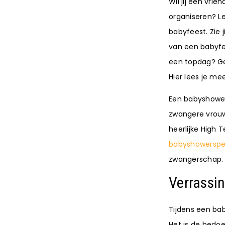
Wil jij een vri
organiseren? Le
babyfeest. Zie j
van een babyfee
een topdag? Ge
Hier lees je mee
Een babyshower
zwangere vrouw 
heerlijke High 
babyshowerspel
zwangerschap.
Verrassi
Tijdens een ba
Het is de bedoe