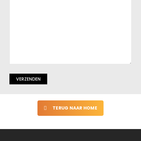
Gelieve
dit
veld
leeg
te
laten.
TERUG NAAR HOME