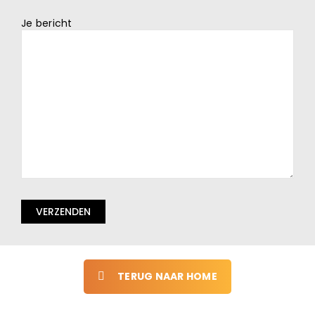
Je bericht
Gelieve
dit
veld
leeg
te
laten.
TERUG NAAR HOME