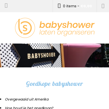
0 items
-
€
0,00
Goedkope babyshower
Overgewaaid uit Amerika
Hoe houd je het goedkoop?