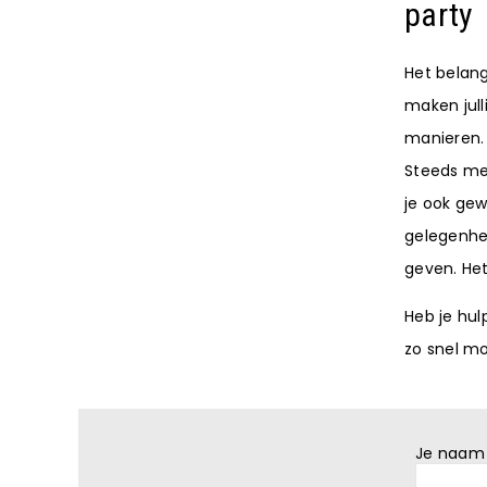
party
Het belang
maken jull
manieren
Steeds mee
je ook gew
gelegenhei
geven. Het
Heb je hul
zo snel mo
Je naam