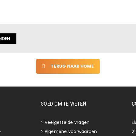
TERUG NAAR HOME
GOED OM TE WETEN
C
>
Veelgestelde vragen
E
-
>
Algemene voorwaarden
2