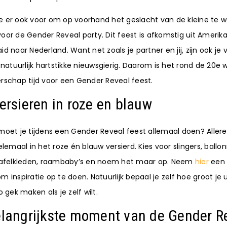
lie er ook voor om op voorhand het geslacht van de kleine te
d voor de Gender Reveal party. Dit feest is afkomstig uit Amerika
d naar Nederland. Want net zoals je partner en jij, zijn ook je 
 natuurlijk hartstikke nieuwsgierig. Daarom is het rond de 20e
schap tijd voor een Gender Reveal feest.
ersieren in roze en blauw
oet je tijdens een Gender Reveal feest allemaal doen? Allere
elemaal in het roze én blauw versierd. Kies voor slingers, ballo
tafelkleden, raambaby’s en noem het maar op. Neem
hier
een k
 inspiratie op te doen. Natuurlijk bepaal je zelf hoe groot je u
 gek maken als je zelf wilt.
elangrijkste moment van de Gender R