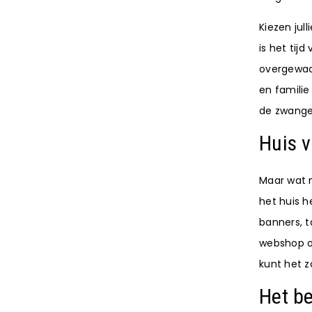
Kiezen jul
is het tij
overgewaai
en familie
de zwanger
Huis v
Maar wat m
het huis h
banners, 
webshop om
kunt het zo
Het b