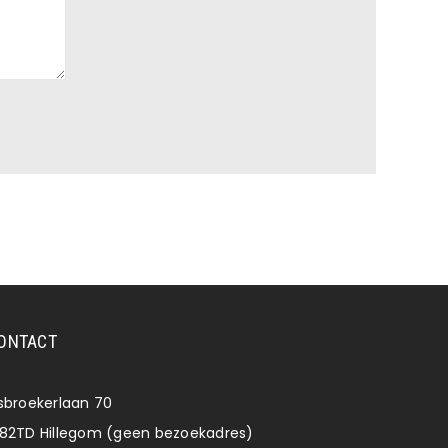
ONTACT
lsbroekerlaan 70
182TD Hillegom (geen bezoekadres)