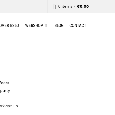
0 items
-
€
0,00
OVER BSLO
WEBSHOP
BLOG
CONTACT
feest
 party
rklapt. En