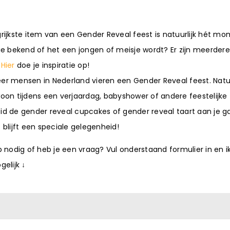
rijkste item van een Gender Reveal feest is natuurlijk hét m
ie bekend of het een jongen of meisje wordt? Er zijn meerdere
.
Hier
doe je inspiratie op!
r mensen in Nederland vieren een Gender Reveal feest. Natuu
oon tijdens een verjaardag, babyshower of andere feestelijke
d de gender reveal cupcakes of gender reveal taart aan je g
 blijft een speciale gelegenheid!
p nodig of heb je een vraag? Vul onderstaand formulier in en i
gelijk ↓