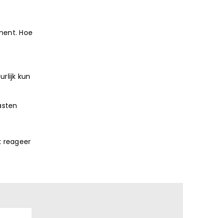
oment. Hoe
rlijk kun
asten
k reageer