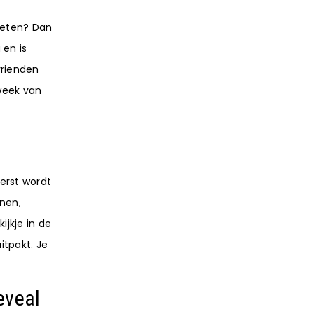
 weten? Dan
 en is
vrienden
 week van
erst wordt
nnen,
ijkje in de
itpakt. Je
eveal